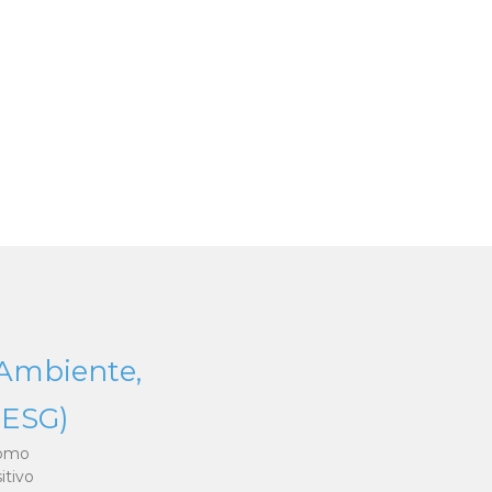
o Ambiente,
(ESG)
como
itivo