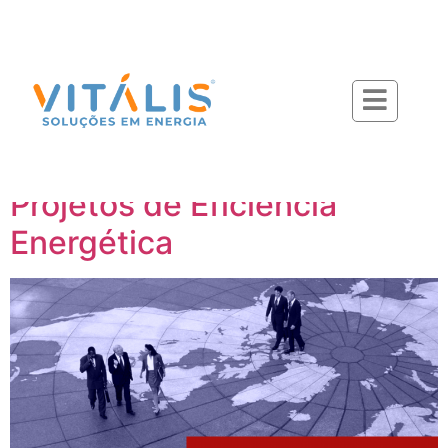
Categoria:
Energia
Desvendando as Chamadas
Públicas de
Concessionárias para
Projetos de Eficiência
Energética